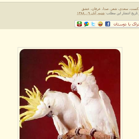
دکست
،
سعدی
،
شعر
،
صدا
،
عرفان
،
عشق
 تاریخ انتشار این مطلب:
شنبه, آبان ۰۹, ۱۳۸۸