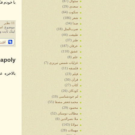
سئوال
(87)
با خودم فک
سعدی
(29)
سکوت
(64)
شعر
(186)
11 نظـر
صدا
(34)
موضوع:
است
ضرب‌المثل
(18)
لینک ثابت و
طبیعت
(44)
طنز
(37)
عرفان
(187)
عشق
(110)
علم
(8)
apoly
غزلیات شمس تبریزی
(7)
فلسفه
(11)
بالاخره عل
فیلم
(23)
قرآن
(30)
کتاب
(27)
کودکان
(26)
لم خودشناسی
(19)
محمدجعفر مصفا
(55)
محمود
(29)
مطالب دوستان
(52)
ملا نصرالدین
(6)
مولانا
(143)
مهملات
(28)