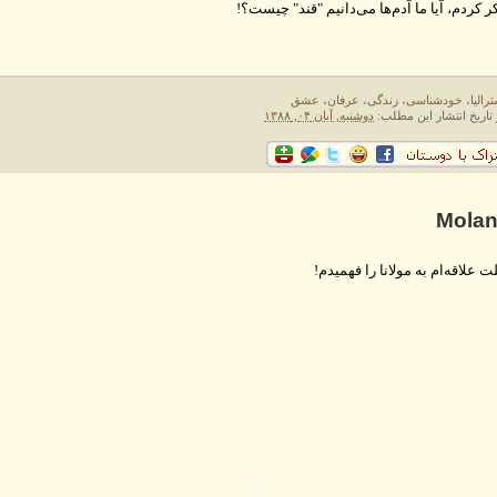
ر کردم، آیا ما آدم‌ها می‌دانیم "قند" چیست؟!
رالیا
،
خودشناسی
،
زندگی
،
عرفان
،
عشق
 تاریخ انتشار این مطلب:
دوشنبه, آبان ۰۴, ۱۳۸۸
Molan
ت علاقه‌ام به مولانا را فهمیدم!