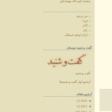
صفحهٔ خلوت‌گاه مهمان‌کش
من تن‌تننم
فردا
گذار
یکی
اراذل اوباش فرهنگی
گفت و شنید دوستان
گفت و شنید
آرشیو اول گفت و شنیدها
آرشیو ماهانه
◄
(1)
2016
◄
(5)
2015
◄