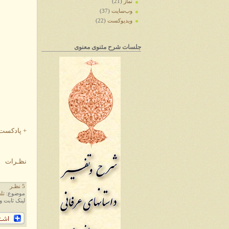
نماز
(21)
وب‌سایت
(37)
ویدیوکست
(22)
جلسات شرح مثنوی معنوی
+ پادکست 
نظـرات
5 نظـر
موضوع:
تل
لینک ثابت و