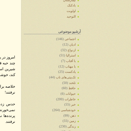
تیمارستان
بادکنک
اولویت
التوحید
آرشیو موضوعی
اجتماعی
(146)
ادیان
(12)
ازدواج
(32)
استرالیا
(51)
امروز در 
با آفتاب
(7)
چند حبه ق
با مهتاب
(12)
شیرین است
پادکست
(25)
کند، خوشش
تک‌بیتی‌های ناب
(44)
تلخند
(50)
خلاصه برا
حافظ
(60)
نرفتند!
حیوانات
(6)
خاطرات
(200)
حدس زدم 
خبر
(55)
نمی‌خورند(
خودشناسی
(264)
پرنده‌ها 
ذهن
(99)
زمین
(55)
نرفتند.
زندگی
(230)