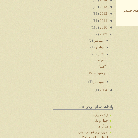
(30)
2014
◄
(70)
2013
ای جدیدتر
◄
(86)
2012
◄
(81)
2011
◄
(105)
2010
▼
(7)
2009
◄
دسامبر
(2)
◄
نوامبر
(1)
▼
اکتبر
(3)
نسیـم
"قند"
Molanapoly
◄
سپتامبر
(1)
◄
(1)
2004
یادداشت‌های پرخواننده
زشت و زیبا
چهل و یک
دل‌آرام
چون بوی تو دارد جان
اراذل اوباش فرهنگی