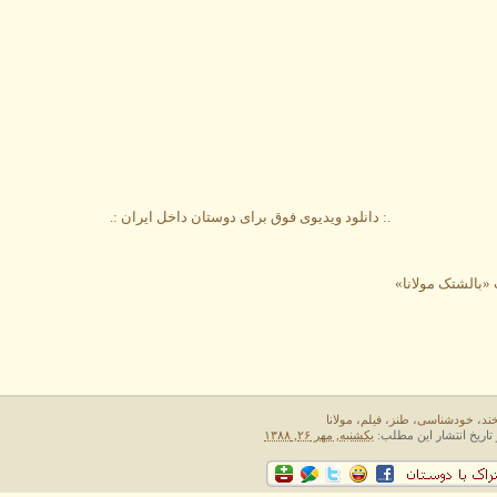
.: دانلود ویدیوی فوق برای دوستان داخل ایران :.
«بالشتک مولانا»
خند
،
خودشناسی
،
طنز
،
فیلم
،
مولانا
 تاریخ انتشار این مطلب:
یکشنبه, مهر ۲۶, ۱۳۸۸