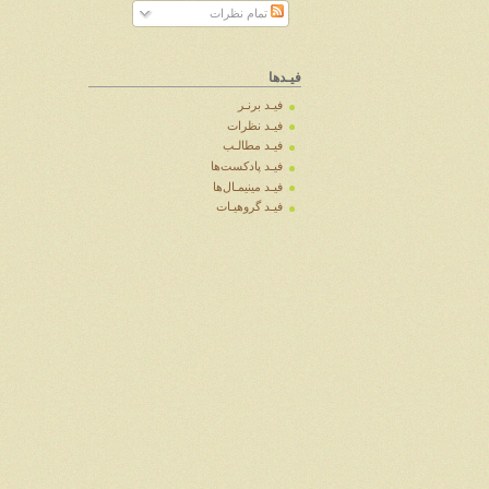
تمام نظرات
فیـدها
فیـد برنـر
فیـد نظرات
فیـد مطالـب
فیـد پادکست‌ها
فیـد مینیمـال‌ها
فیـد گروهیـات