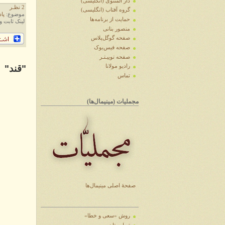
دار المثنوی (انگلیسی)
2 نظـر
گروه آفتاب (انگلیسی)
موضوع:
پا
حمایت از برنامه‌ها
لینک ثابت و
منصور بنانی
صفحه گوگل‌پلاس
صفحه فیس‌بوک
صفحه توییـتـر
رادیو مولانا
"قند"
تماس
مجملیات (مینیمال‌ها)
صفحهٔ اصلی مینیمال‌ها
روش «سعی و خطا»