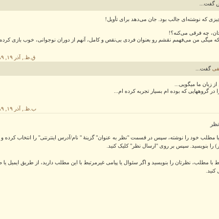
 گفت...
زی که نوشته‌ای جالب بود. جان می‌دهد برای تأویل!
ن، چه فرقی می‌کنه؟!
ه میگی من می‌فهمم نقشم رو بعنوان فردی بی‌نقص و کامل، آنهم از دوران نوجوانی، خوب بازی کرده‌
۳:۰۱ ق.ظ., آذر ۱۹, ۱۳۸۹
ی
گفت...
ز زبان ما میگویی...
 در گروههایی که بوده ام بسیار تجربه کرده ام...
۶:۰۲ ب.ظ., آذر ۱۹, ۱۳۸۹
نظر
یا مطلب خود را نوشته، سپس در قسمت "نظر به عنوان" گزینهٔ " نام/آدرس اینترنتی" را انتخاب کرده و ن
) را بنویسید. سپس بر روی "ارسال نظر" کلیک کنید.
ط با مطلب، نظرتان را بنویسید و اگر سئوال یا پیامی غیرمرتبط با این مطلب دارید، از طریق ایمیل یا 
کنید.