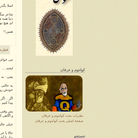
اصلا بگذری
شاعر میگه
دنیا همه ه
ای هیچ تو 
همین!!
قطره
می خوام ب
لبخند.....
کوانتوم و عرفان
یعنی : نه
یه حالتی 
خودش رو ه
اگر ...اگ
پیدا کنیم .
پس وقتی ک
نظـرات بحث کوانتوم و عرفان
و آگاهی که
صفحهٔ اصلی بحث کوانتوم و عرفان
خیلی جالب
حالا یا خرا
جستجو
بذار تا آ