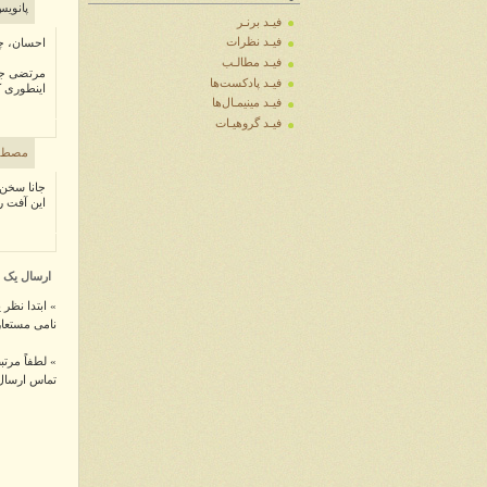
پانویس
فیـد برنـر
فیـد نظرات
احسان، چی
فیـد مطالـب
مرتضی جا
فیـد پادکست‌ها
اینطوری ک
فیـد مینیمـال‌ها
فیـد گروهیـات
مصطف
جانا سخن ا
این آفت را
ارسال یک 
» ابتدا نظر 
نامی مستعار
» لطفاً مرتب
تماس ارسال 