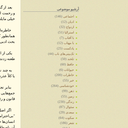
بعد از گذ
آرشیو موضوعی
و رحمت ایز
اجتماعی
(146)
خیلی مایلن
ادیان
(12)
ازدواج
(32)
خاطره‌ای 
استرالیا
(51)
همانطور که
با آفتاب
(7)
بحث ادبی 
با مهتاب
(12)
پادکست
(25)
یکی از اع
تک‌بیتی‌های ناب
(44)
طعنه زدند.
تلخند
(50)
حافظ
(60)
به چند نف
حیوانات
(6)
خاطرات
(200)
یا کلاً عذ
خبر
(55)
خودشناسی
(264)
بنابر تجر
ذهن
(99)
جمع‌هایی 
زمین
(55)
قانون و ر
زندگی
(230)
سئوال
(87)
اگر اصل 
سعدی
(29)
"بی‌احترا
سکوت
(64)
انسان‌ها 
شعر
(186)
آن باصطلاح