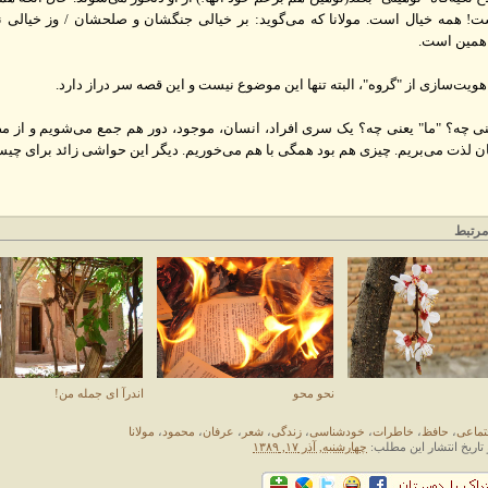
ت! همه خیال است. مولانا که می‌گوید: بر خیالی جنگشان و صلحشان / وز خیالی 
همین است.
ت‌سازی از "گروه"، البته تنها این موضوع نیست و این قصه سر دراز دارد.
 چه؟ "ما" یعنی چه؟ یک سری افراد، انسان، موجود، دور هم جمع می‌شویم و از م
ن لذت می‌بریم. چیزی هم بود همگی با هم می‌خوریم. دیگر این حواشی زائد برای چی
رتبط
نحو محو
اندرآ ای جمله من!
تماعی
،
حافظ
،
خاطرات
،
خودشناسی
،
زندگی
،
شعر
،
عرفان
،
محمود
،
مولانا
 تاریخ انتشار این مطلب:
چهارشنبه, آذر ۱۷, ۱۳۸۹