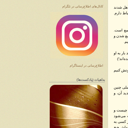
کانال‌های اطلاع‌رسانی در تلگرام
أهل شدند
اط دارم.
مع است.
مع شدن و
م.
ار به او
ه‌اند!)
اطلاع‌رسانی در اینستاگرام
وتش کنیم
بداهیات (پادکست‌ها)
صلی چنین
د آن، و
 چیست و
ث می‌شود
ر کسی به
مه‌اش هیچ