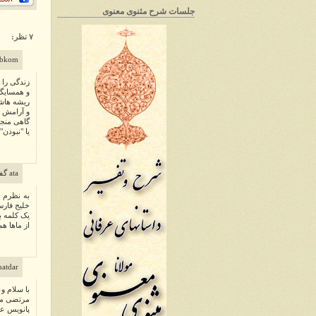
جلسات شرح مثنوی معنوی
۷ نظر:
tabkom گفت
زندگی را 
و همسایگی
ریشه هاشا
و آرامش و
گاهی منجر
یا "نبودن" 
ata گفت...
به نظرم ب
خلیج فارس
یک کلمه ب
از ماها ه
yanatdar
با سلام و
مرتضی می
پانویس عزی