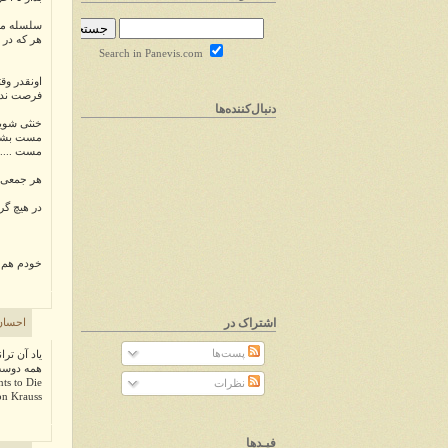
سلسله مو
هر که در 
Search in Panevis.com
اونقدر وقت
فرصت ندار
دنبال‌کننده‌ها
خنثی شوید 
مست بشید
مست .....
هر جمعی ک
در هیچ گر
خودم هم نم
اشتراک در
احسان
پست‌ها
یاد آن ترا
همه دوست 
ts to Die
نظرات
on Krauss
فیـدها