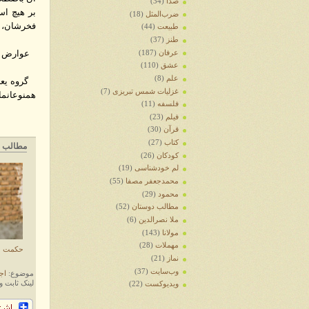
صدا
(34)
بر هیچ اس
ضرب‌المثل
(18)
فخرشان، 
طبیعت
(44)
طنز
(37)
عوارض هوی
عرفان
(187)
عشق
(110)
علم
(8)
گروه یعنی
غزلیات شمس تبریزی
(7)
همنوعانما
فلسفه
(11)
فیلم
(23)
قرآن
(30)
کتاب
(27)
مطالب م
کودکان
(26)
لم خودشناسی
(19)
محمدجعفر مصفا
(55)
محمود
(29)
مطالب دوستان
(52)
ملا نصرالدین
(6)
مولانا
(143)
مهملات
(28)
حکمت
نماز
(21)
وب‌سایت
(37)
موضوع:
اج
لینک ثابت و
ویدیوکست
(22)