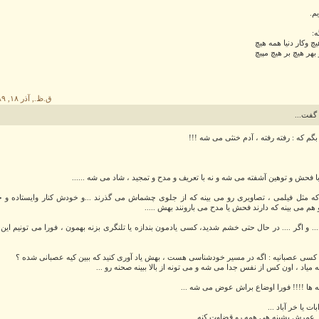
م.
:
یچ وکار دنیا همه هیچ
بهر هیچ بر هیچ مپیچ
۳:۵۴ ق.ظ., آذر ۱۸, ۱۳۸۹
گفت...
گم که : رفته رفته ، آدم خنثی می شه !!!
 با فحش و توهین آشفته می شه و نه با تعریف و مدح و تمجید ، شاد می شه ......
که مثل فیلمی ، تصاویری رو می بینه که از جلوی چشماش می گذرند ...و خودش کنار وایستاده و حت
م می بینه که دارند فحش یا مدح می بارونند بهش .....
ر.... و اگر .... در حال حتی خشم شدید، کسی یادمون بندازه یا تلنگری بزنه بهمون ، فورا می تونیم این
سی عصبانیه : اگه در مسیر خودشناسی هست ، بهش یاد آوری کنید که ببین کیه عصبانی شده ؟
 میاد ، اون کس از نفس جدا می شه و می تونه از بالا ببینه صحنه رو ...
ه ها !!!! فورا اوضاع براش عوض می شه ...
بات یا خر آباد ...
خر عمرش بشینه هی همه رو قضاوت کنه ...