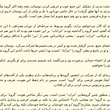
شت مدتی از تشکیل این جمع خوب و حریفی کردن دوستان، رفته رفته اکثر گروه مت
دی به آنها تعلق گرفت! در حال حاضر دورادور با تک و توکی از این دوستان ادیبم ارتب
د دوباره فرصتی شود و دور هم جمع شویم اما بسیار بعید است. بگذریم.
که الآن می‌خواهم برایت بگویم مربوط به مرحله‌ای از دوران همراهی با این ج
 گفتم، اسم گروه را گذاشته بودند "خرابات". بر این عقیده هم بودند که با دور هم ج
و عرفانی، "خراب" شویم – بمعنی عرفانی‌اش. یعنی از "من" خلاص یا حداقل پرهیز کنی
ضای جمع، مدتی گرفتار شده بود و کمتر در شب‌نشینی‌ها شرکت می‌کرد. دوستان چند ب
 و او در پاسخ و بطنز، گروه را "خرآباد" نامیده بود! (یعنی خرها باعث آبادی این گروه شد
ر از اعضاء حسابی برخورده بود و می‌گفتند باید تصمیم شدیدی برای او بگیریم. بایک
رش را بخواهیم.
به‌ای که از شرکت در اینچنین گروه‌ها و برنامه‌هایی دارم بنظرم یکی از آفت‌های ا
ایجاد هویتی فرضی برای "گروه" است. سپس در دام حفظ این هویت، تعریف و تحدی
ئیس و مرئوس درست کردن برای آن افتادن.
منظور چنین گروه‌هایی "خراب" شدن است، پس دیگر ساختن هویت "گروه" برای
می به گروه" چه معنایی دارد؟! احساس نیاز به تکیه بر هویتی فرضی و پنداری باع
خودشان چیزی بسازند("گروه") و بعد خودشان بر ساختهٔ خودشان تکیهٔ روانی کنند و اگ
 تکیه‌گاه "توهینی" بکند(توهین هم بزعم خود آنها!) از او دلخور می‌شوند. حال آنکه ه