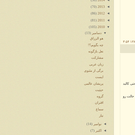
(30)
2014
◄
(70)
2013
◄
(86)
2012
◄
(81)
2011
▼
(105)
2010
▼
دسامبر
(13)
هو الرزاق
چه بگویم؟!
نعل باژگونه
مشارکت
زبان عربی
برگی از مثنوی
ایست
پریشان عالمی
ی کالبد
حیثیت
گروه
 حالت رو
اقتران
سماع
نیاز
◄
نوامبر
(14)
◄
اکتبر
(7)