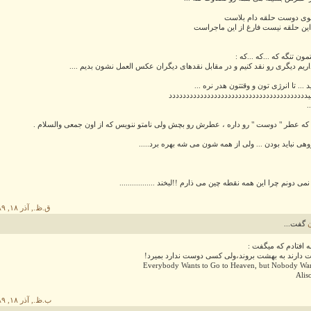
ی دوست حلقه دام بلاست
این حلقه نیست فارغ از این ماجراست
مون تنگه که ...که ...که :
یم دیگری رو نقد کنیم و در مقابل نقدهای دیگران عکس العمل نشون بدیم ....
... تا انرژی تون و وقتتون هدر نره ...
ددددددددددددددددددددددددددددددددددددددد
.
ه عطر " دوست " رو داره ، عطرش رو بچش ولی نامتو ننویس که از اون جمعی والسلام .
وهی نباید بودن ... ولی از همه شون می شه بهره برد.....
ی دونم چرا این همه نقطه چین می ذارم !!لبخند .................
۴:۳۱ ق.ظ., آذر ۱۸, ۱۳۸۹
گفت...
نه افتادم که میگفت :
دارند به بهشت بروند،ولی کسی دوست ندارد بمیرد!
Everybody Wants to Go to Heaven, but Nobody Wan
Alis
۳:۵۲ ب.ظ., آذر ۱۸, ۱۳۸۹