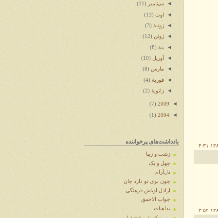
◄
سپتامبر
(11)
◄
اوت
(13)
◄
ژوئیهٔ
(3)
◄
ژوئن
(12)
◄
مهٔ
(8)
◄
آوریل
(10)
◄
مارس
(8)
◄
فوریهٔ
(4)
◄
ژانویهٔ
(2)
◄
(7)
2009
◄
(1)
2004
یادداشت‌های پرخواننده
زشت و زیبا
چهل و یک
دل‌آرام
چون بوی تو دارد جان
اراذل اوباش فرهنگی
جواب الاحمق
بداهیات
رو رو که نئی عاشق!