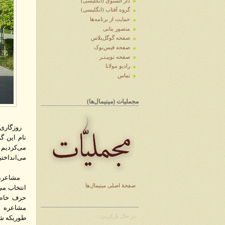
دار المثنوی (انگلیسی)
گروه آفتاب (انگلیسی)
حمایت از برنامه‌ها
منصور بنانی
صفحه گوگل‌پلاس
صفحه فیس‌بوک
صفحه توییـتـر
رادیو مولانا
تماس
مجملیات (مینیمال‌ها)
روزگاری ب
نام این گ
می‌کردیم
می‌انداختی
مشاعرهٔ م
صفحهٔ اصلی مینیمال‌ها
انتخاب می
حرف خاص ی
مشاعره به
در حال بارکردن…
طوریکه شب