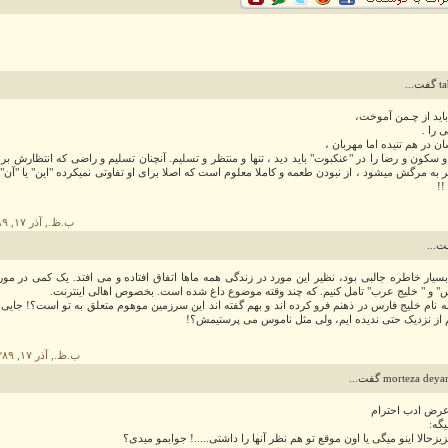
...
باید از چـمن آموخت،
 را .
ن در هم تنیده اما مهربان ،
 سکون و رضا را در "عنکبوت" باید دید ، تنها و منتظر و تسلیم. آنچنان تسلیم و راضی که انتظارش ب
 به مرگش میشود ، از نبودن طعمه و کاملا معلوم است که اصلا برای او تفاوتی نمیکرده "این" یا "آن" 
!!
۶:۳۳ ب.ظ., آذر ۱۷, ۱۳۸۹
سیار خاطره جالبی بود، نظیر این مورد در زندگی همه ماها اتفاق افتاده و می افتد. یک کمی در مور
" و " خلیج عرب" تامل کنیم. که چند وقته موضوع داغ شده است. بخصوص اهالی اینترنت.
ه نام خلیج فارس در ذهنم فرو کرده اند و بهم گفته اند این سرزمین موهوم متعلق به تو است؟! جایی
م از نزدیک حتی ندیده ایم، ولی مثل ناموس می پرستیمش؟!
۱۰:۵۰ ب.ظ., آذر ۱۷, ۱۳۸۹
morteza de گفت...
عرض ادب احترام
گه:
زحالا اینو میگی یا اون موقع تو هم نظر آنها را داشتی.....! جوابمو میدی؟