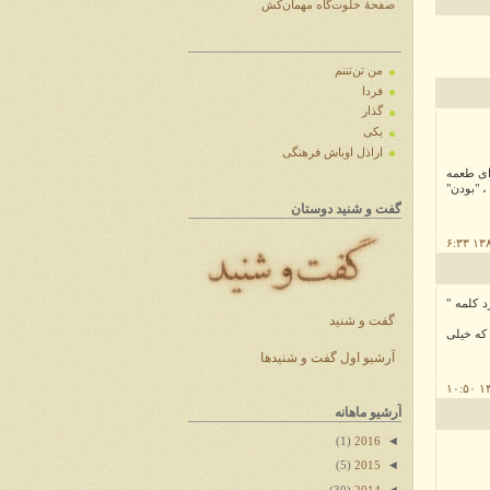
صفحهٔ خلوت‌گاه مهمان‌کش
من تن‌تننم
فردا
گذار
یکی
اراذل اوباش فرهنگی
رای طعمه
، "بودن"
گفت و شنید دوستان
د کلمه "
گفت و شنید
 که خیلی
آرشیو اول گفت و شنیدها
آرشیو ماهانه
◄
(1)
2016
◄
(5)
2015
◄