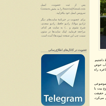
پس از ثبت عضویت، ایمیل
Panevis@Gmail.com را به بخش Contacts
سرویس ایمیل خود بیافزایید.
برای عضویت در خبرنامهٔ سایت‌های دیگر
(رادیو مولانا، رادیو حافظ، رادیو سعدی،
شرح مثنوی و ...) به سایت هر کدام،
مراجعه فرمایید. لینک سایت‌ها در ستون
سمت چپ این صفحه (پیوندها) آمده است.
عضویت در کانا‌ل‌های اطلاع‌رسانی
 داشتیم.
ر آب حوض
عره راه
 موضوعی
ع بیت با
ر حقیقت
می‌کرد،