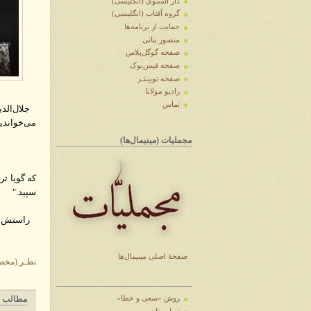
دار المثنوی (انگلیسی)
گروه آفتاب (انگلیسی)
حمایت از برنامه‌ها
منصور بنانی
صفحه گوگل‌پلاس
صفحه فیس‌بوک
صفحه توییـتـر
رادیو مولانا
تماس
جلال‌الدی
می‌خواندیم
مجملیات (مینیمال‌ها)
که گویا ت
سپید."
راستش را 
صفحهٔ اصلی مینیمال‌ها
نظـر (مخص
روش «سعی و خطا»
مطالب م