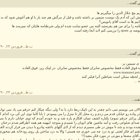
س گفت...
م مچ جلال الدین را میگیریم ها
ش این که آدم یک دوست سیمین بر داشته باشد و قبل از مرگش هم چند بار با او هم آغوش شود که بد
انیم ها بد است آقای پانویس؟
مه را برای من هم بفرستید البته من عضو سایت شده ام ولی شرطنامه هایتان که نمیرسد ها
ی کنم لابد آنجا رفته است
۱۰:۲۵ ب.ظ., فروردین ۲۳, ۱۳۹۰
س گفت...
ی سیمین بر:
ه فوق العاده فقط مخصوص صابران فقط مخصوص صابران -در لینک زیر- فوق العاده
www.masnawi.pers
ر لحطه ممکن است شیاطین آنرا فیلتر کنند
 ...
۱۰:۳۰ ب.ظ., فروردین ۲۳, ۱۳۹۰
فت...
الان می نویسم نمی دانم چقدر به این تاپیک ربط دارد یا نه؟ ولی دیگه چیکار کنم حرفم می یاد نمی توانم
ر پیاده رو خیابان قدم می زدم و ره محل کار تا منزل را می پیمودم, ( بابا کاما توی این کی برد کدام کل
پرانتز حرفم تموم) یکباره کشف تمبان افکارم پاره شد و به خودم آمدم که توی خیابان دارم با 
دای شلوغی رفت و آمد ماشین های اتوبان را شنیدم و متوجه اینهمه هم همه اطرافم شدم درختان کنا
شده بودند و چند تا موش در طی مسیرم دیدم که از لای گلهای باغچه پیادرو با دیدن من فرار کردند القص
فتم ای فکر لعنتی تو به درد چه می خوری چه هستی! والا به درد ساختن پل روی رودخانه هم نمخوری
ی آقای مصفا و مورتی در مورد فکر مفید)!!