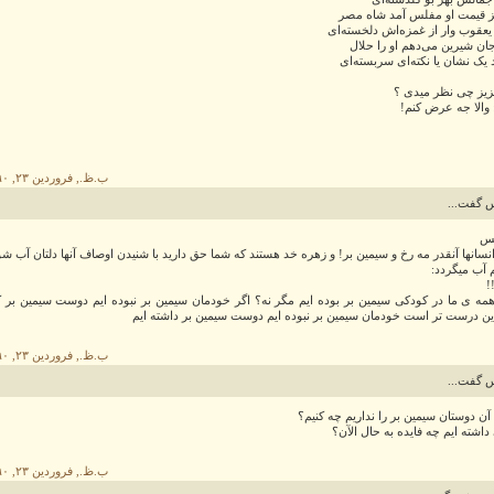
 قیمت او مفلس آمد شاه مصر
قوب وار از غمزه‌اش دلخسته‌ای
ان شیرین می‌دهم او را حلال
 یک نشان یا نکته‌ای سربسته‌ای
زیز چی نظر میدی ؟
: والا جه عرض کنم!
۹:۱۶ ب.ظ., فروردین ۲۳, ۱۳۹۰
س گفت...
یس
نسانها آنقدر مه رخ و سیمین بر! و زهره خد هستند که شما حق دارید با شنیدن اوصاف آنها دلتان آب شو
آب میگردد:
!
همه ی ما در کودکی سیمین بر بوده ایم مگر نه؟ اگر خودمان سیمین بر نبوده ایم دوست سیمین بر ک
این درست تر است خودمان سیمین بر نبوده ایم دوست سیمین بر داشته ایم
۹:۳۸ ب.ظ., فروردین ۲۳, ۱۳۹۰
س گفت...
 آن دوستان سیمین بر را نداریم چه کنیم؟
داشته ایم چه فایده به حال الآن؟
۹:۴۲ ب.ظ., فروردین ۲۳, ۱۳۹۰