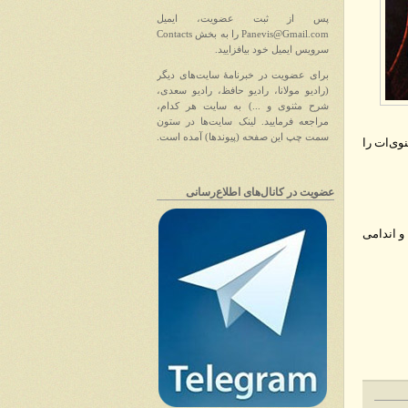
پس از ثبت عضویت، ایمیل
Panevis@Gmail.com را به بخش Contacts
سرویس ایمیل خود بیافزایید.
برای عضویت در خبرنامهٔ سایت‌های دیگر
(رادیو مولانا، رادیو حافظ، رادیو سعدی،
شرح مثنوی و ...) به سایت هر کدام،
مراجعه فرمایید. لینک سایت‌ها در ستون
سمت چپ این صفحه (پیوندها) آمده است.
وی‌ات را
عضویت در کانا‌ل‌های اطلاع‌رسانی
و اندامی