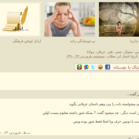
دارم!
بی‌حوصله‌گی زنانه
اراذل اوباش فرهنگی
ین
،
سئوال
،
شعر
،
طنز
،
عرفان
،
مولانا
 تاریخ انتشار این مطلب:
سه‌شنبه, فروردین ۲۳, ۱۳۹۰
 گفت...
میخواسته دلت را ببرد وهم داستان عرفانی بگوید
ن است دیگر ، چه میشود گفت ؟ بسکه شور داشته معلوم نیست اولین
 یا دومین حرف ویا اصلا فقط شور بوده وبس .
۵:۰۳ ب.ظ., فروردین ۲۳, ۱۳۹۰