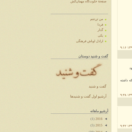
صفحهٔ خلوت‌گاه مهمان‌کش
من تن‌تننم
فردا
گذار
یکی
اراذل اوباش فرهنگی
گفت و شنید دوستان
د
ه داشته
گفت و شنید
آرشیو اول گفت و شنیدها
آرشیو ماهانه
◄
(1)
2016
◄
(5)
2015
◄