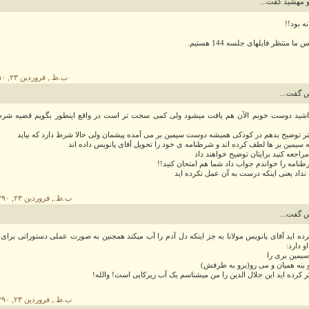
 مهشید گفت...
ه بود!!
ما منتظر فایلهای جلسه 144 هستیم.
۹:۵۱ ب.ظ., فروردین ۲۳, ۱۳۹۰
س گفت...
باشید دوست خوبم الآن هم یافت میشود ولی کمی سخت تر است در واقع اینطور بگویم قضیه ش
تر توضیح بدهم در کودکی همیشه دوست سیمین بر می آمده پیشمان ولی حالا شرط دارد که بیاید
 سیمین بر ها لطف کرده اند و شرطنامه ی خود را تحویل آقای پانویس داده اند
راجعه کنید برایتان توضیح خواهند داد
نامه را خواندم جواب داد شما هم امتحان کنید!!
نداد یعنی اینکه درست به آن عمل نکرده اید
۱۰:۰۸ ب.ظ., فروردین ۲۳, ۱۳۹۰
س گفت...
ده اید آقای پانویس مولانا به جز اینکه دل آدم را آب میکند همجنین به صورت عملی دستوراتی برا
و دارد:
یمین بری را
 بنه همیان و می رو(برو به طرفش)
ر کرده اید این جلال الدین را من میشناسم یک آب زیرکایی است! والله!
۱۰:۱۸ ب.ظ., فروردین ۲۳, ۱۳۹۰