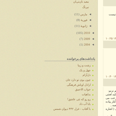
معبد نان‌تی‌ان
نیرنگ
◄
مارس
(11)
 نیست
◄
فوریهٔ
(8)
◄
ژانویهٔ
(11)
◄
(105)
2010
◄
(7)
2009
◄
(1)
2004
یادداشت‌های پرخواننده
زشت و زیبا
چهل و یک
دل‌آرام
چون بوی تو دارد جان
اراذل اوباش فرهنگی
جواب الاحمق
 نزنم:
ید لعنتی
بداهیات
سرعت می
رو رو که نئی عاشق!
ر پیاده
بابا آب داد
ه...
 ( اشاره
با آفتاب - غزل ۴۴۲ دیوان شمس