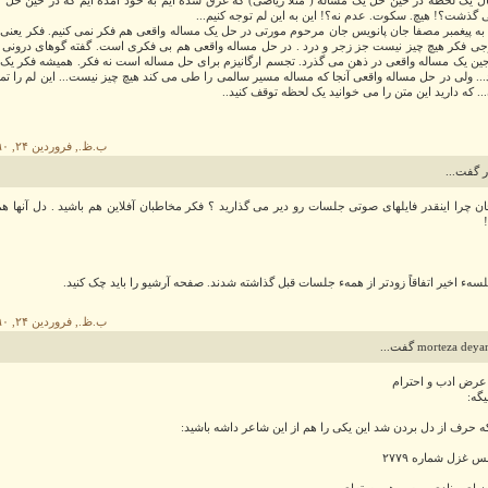
 حال یک لحظه در حین حل یک مساله ( مثلا ریاضی) که غرق شده ایم به خود آمده ایم که در حین حل 
ی گذشت؟! هیچ. سکوت. عدم نه؟! این به این لم توجه کنیم...
یر به پیغمبر مصفا جان پانویس جان مرحوم مورتی در حل یک مساله واقعی هم فکر نمی کنیم. فکر یعنی 
ی فکر هیچ چیز نیست جز زجر و درد . در حل مساله واقعی هم بی فکری است. گفته گوهای درونی و
ین یک مساله واقعی در ذهن می گذرد. تجسم ارگانیزم برای حل مساله است نه فکر. همیشه فکر یک
د... ولی در حل مساله واقعی آنجا که مساله مسیر سالمی را طی می کند هیچ چیز نیست... این لم را تمر
.. که دارید این متن را می خوانید یک لحظه توقف کنید..
۳:۴۵ ب.ظ., فروردین ۲۴, ۱۳۹۰
 گفت...
ن چرا اینقدر فایلهای صوتی جلسات رو دیر می گذارید ؟ فکر مخاطبان آفلاین هم باشید . دل آنها ه
لسهء اخیر اتفاقاً زودتر از همهء جلسات قبل گذاشته شدند. صفحه آرشیو را باید چک کنید.
۳:۴۷ ب.ظ., فروردین ۲۴, ۱۳۹۰
morteza de گفت...
 عرض ادب و احترام
گه:
ه حرف از دل بردن شد این یکی را هم از این شاعر داشه باشید:
 غزل شماره ۲۷۷۹