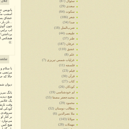
جلال ا
سئوال
(87)
سعدی
(29)
پانويس جا
سکوت
(64)
امشب مگر
شعر
(186)
عشاق بس 
...تان يار
صدا
(34)
چون گوي 
ضرب‌المثل
(18)
لب برلبي
طبیعت
(44)
برداشتن!ب
هيچكس اعت
طنز
(37)
:))
عرفان
(187)
عشق
(110)
علم
(8)
yanatdar
غزلیات شمس تبریزی
(7)
فلسفه
(11)
با سلام و
فیلم
(23)
مرتضی می
قرآن
(30)
حالا که ح
کتاب
(27)
دیوان شمس
کودکان
(26)
لم خودشناسی
(19)
بانگ می‌ز
هیچ دیدیت
محمدجعفر مصفا
(55)
یک غلامی 
محمود
(29)
وقت نازش
مطالب دوستان
(52)
کودکی لع
سروقدی چ
ملا نصرالدین
(6)
بر کنار او
مولانا
(143)
می‌نوازد
مهملات
(28)
هیچ کس دا
یا ز گلزار