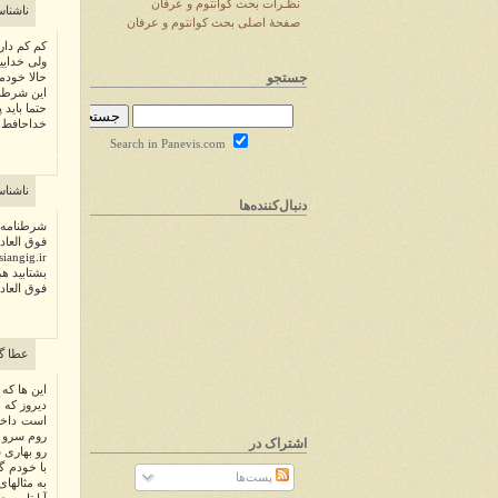
نظـرات بحث کوانتوم و عرفان
ناشنا
صفحهٔ اصلی بحث کوانتوم و عرفان
کم کم داری
ولی خدایی
جستجو
حالا خودم
این شرطنا
حتما باید پوشه ی spam را بررس
خداحافط
Search in Panevis.com
ناشنا
دنبال‌کننده‌ها
شرطنامه 
فوق العاد
iangig.ir
بشتابید ه
فوق العاده
عطا گ
این ها که 
دیروز که د
است داخل 
روم سرو ص
اشتراک در
رو بهاری 
با خودم گ
پست‌ها
به مثالها