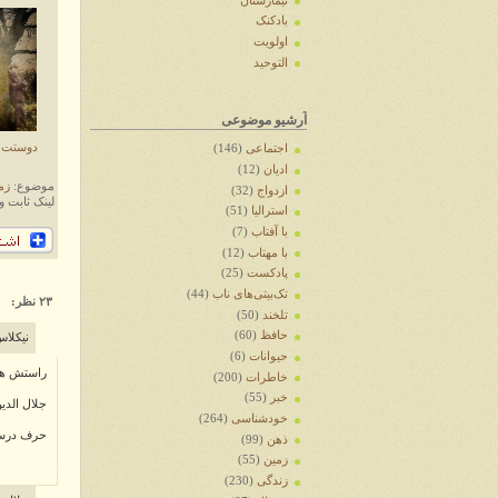
تیمارستان
بادکنک
اولویت
التوحید
آرشیو موضوعی
دوستت ن
اجتماعی
(146)
ادیان
(12)
موضوع:
زم
ازدواج
(32)
لینک ثابت و
استرالیا
(51)
با آفتاب
(7)
با مهتاب
(12)
پادکست
(25)
تک‌بیتی‌های ناب
(44)
۲۳ نظر:
تلخند
(50)
حافظ
(60)
نیکلاس
حیوانات
(6)
راستش هم 
خاطرات
(200)
خبر
(55)
جلال الدی
خودشناسی
(264)
حرف درست
ذهن
(99)
زمین
(55)
زندگی
(230)