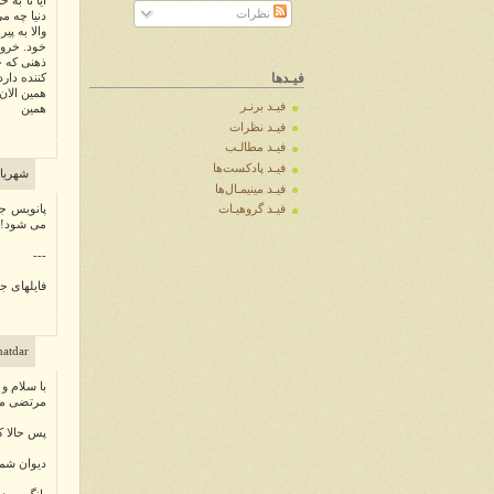
آیا تا به
نظرات
دنیا چه م
والا به پ
خود. خروج
ذهنی که ج
فیـدها
کننده دار
همین الان.
فیـد برنـر
همین
فیـد نظرات
فیـد مطالـب
فیـد پادکست‌ها
شهریار
فیـد مینیمـال‌ها
پانویس جا
فیـد گروهیـات
می شود!!
---
فایلهای ج
yanatdar
با سلام و
مرتضی می
پس حالا ک
دیوان شمس