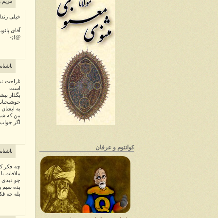
مریم و
خیلی رندان
آقای پانویس 
@};-
ناشنا
ناراحت ن
است
بگذار بیش
خوشبختانه
به ایشان م
من که شرط
اگر جواب 
کوانتوم و عرفان
ناشنا
چه فکر کر
ملاقات با ا
چو دیدی س
بده سیم و
بله چه فک