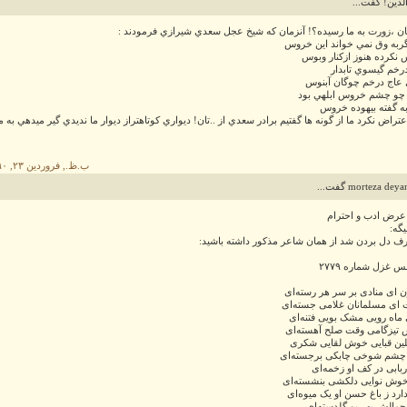
لدين! گفت...
ن ،زورت به ما رسيده؟! آنزمان كه شيخ عجل سعدي شيرازي فرمودند :
به وق نمي خواند اين خروس
نكرده هنوز ازكنار وبوس
 درخم گيسوي تابدار
عاج درخم چوگان آبنوس
 چو چشم خروس ابلهي بود
ه گفته بيهوده خروس
راض نكرد ما از گونه ها گفتيم برادر سعدي از ..تان! ديواري كوتاهتراز ديوار ما نديدي گير ميدهي به م
۵:۰۳ ب.ظ., فروردین ۲۳, ۱۳۹۰
morteza de گفت...
 عرض ادب و احترام
گه:
رف دل بردن شد از همان شاعر مذکور داشته باشید:
 غزل شماره ۲۷۷۹
ن ای منادی بر سر هر رسته‌ای
 ای مسلمانان غلامی جسته‌ای
ماه رویی مشک بویی فتنه‌ای
 تیزگامی وقت صلح آهسته‌ای
لین قبایی خوش لقایی شکری
شم شوخی چابکی برجسته‌ای
 ربابی در کف او زخمه‌ای
 خوش نوایی دلکشی بنشسته‌ای
رد ز باغ حسن او یک میوه‌ای
 جمالش بهر بو گلدسته‌ای