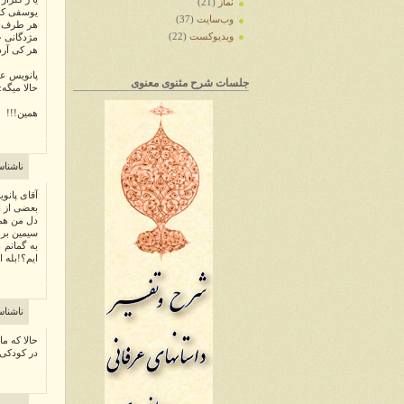
نماز
(21)
یوسفی کز
وب‌سایت
(37)
هر طرف یع
ویدیوکست
(22)
مژدگانی ج
هر کی آرد
پانویس ع
جلسات شرح مثنوی معنوی
حالا میگه
همین!!!
ناشنا
آقای پانو
بعضی از ا
دل من هم 
سیمین بر!
به گمانم 
ایم؟!بله 
ناشنا
حالا که ما
در کودکی 