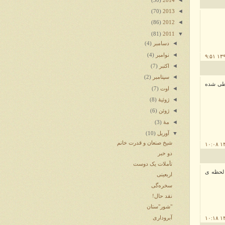
(30)
2014
◄
(70)
2013
◄
(86)
2012
▼
(81)
2011
◄
دسامبر
(4)
◄
نوامبر
(4)
◄
اکتبر
(7)
◄
سپتامبر
(2)
رطی شده
◄
اوت
(7)
◄
ژوئیهٔ
(8)
◄
ژوئن
(6)
◄
مهٔ
(3)
▼
آوریل
(10)
شیخ صنعان و قدرت خانم
دو خبر
تأملات یک دوست
ی لحظه ی
اربعینی
سخره‌گی
نقد حال!
"شور"ستان
آبروداری